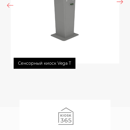
Сенсорный киоск Vega T