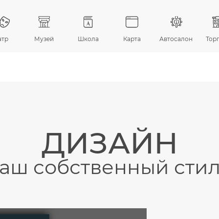
атр
Музей
Школа
Карта
Автосалон
Тор
ДИЗАЙН
аш собственный сти