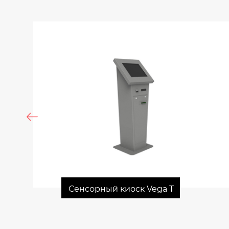
Сенсорный киоск Vega T