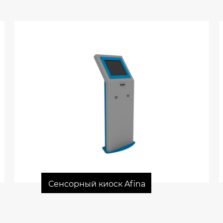
Сенсорный киоск Afina