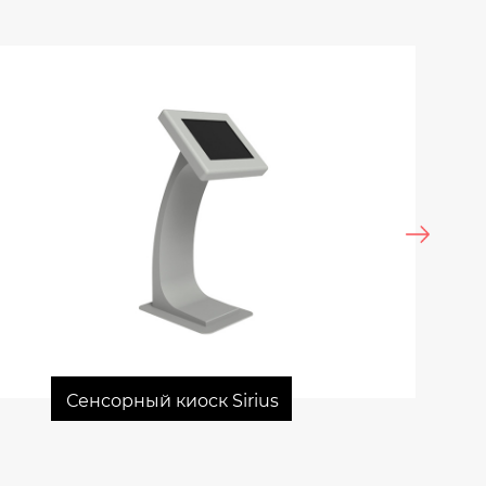
Сенсорный киоск Sirius