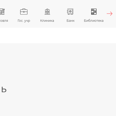
говля
Гос. учр
Клиника
Банк
Библиотека
Гос
ль